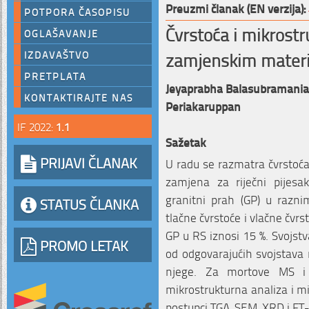
Preuzmi članak (EN verzija):
POTPORA ČASOPISU
Čvrstoća i mikrost
OGLAŠAVANJE
zamjenskim materi
IZDAVAŠTVO
PRETPLATA
Jeyaprabha Balasubramani
KONTAKTIRAJTE NAS
Periakaruppan
IF 2022:
1.1
Sažetak
PRIJAVI ČLANAK
U radu se razmatra čvrstoća
zamjena za riječni pijesak
granitni prah (GP) u razn
STATUS ČLANKA
tlačne čvrstoće i vlačne čvrs
GP u RS iznosi 15 %. Svojstv
PROMO LETAK
od odgovarajućih svojstava 
njege. Za mortove MS i 
mikrostrukturna analiza i mi
postupci TGA, SEM, XRD i FT-