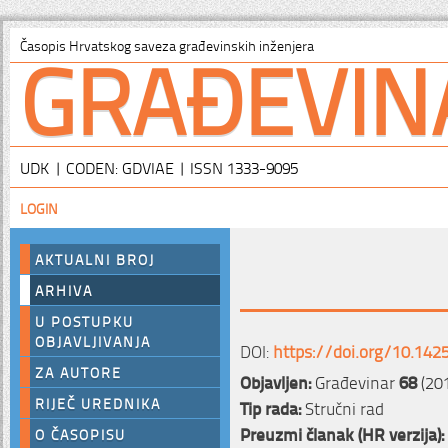
GRAĐEVIN
Časopis Hrvatskog saveza građevinskih inženjera
UDK | CODEN: GDVIAE | ISSN 1333-9095
LOGIN
AKTUALNI BROJ
ARHIVA
U POSTUPKU
OBJAVLJIVANJA
DOI:
https://doi.org/10.142
ZA AUTORE
Objavljen:
Građevinar
68
(201
RIJEČ UREDNIKA
Tip rada:
Stručni rad
Preuzmi članak (HR verzija):
O ČASOPISU