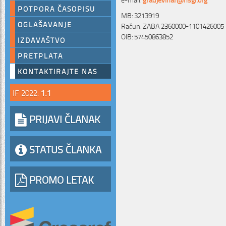
POTPORA ČASOPISU
MB: 3213919
OGLAŠAVANJE
Račun: ZABA 2360000-1101426005
OIB: 57450863852
IZDAVAŠTVO
PRETPLATA
KONTAKTIRAJTE NAS
IF 2022:
1.1
PRIJAVI ČLANAK
STATUS ČLANKA
PROMO LETAK