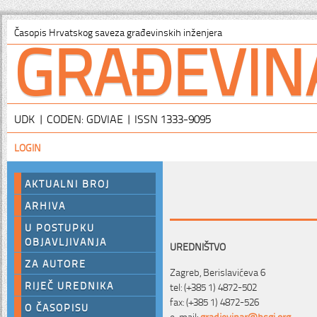
GRAĐEVIN
Časopis Hrvatskog saveza građevinskih inženjera
UDK | CODEN: GDVIAE | ISSN 1333-9095
LOGIN
AKTUALNI BROJ
ARHIVA
U POSTUPKU
OBJAVLJIVANJA
UREDNIŠTVO
ZA AUTORE
Zagreb, Berislavićeva 6
RIJEČ UREDNIKA
tel: (+385 1) 4872-502
fax: (+385 1) 4872-526
O ČASOPISU
e-mail:
gradjevinar@hsgi.org