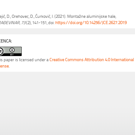
ejić, D., Orehovec, D., Ćurković, I. (2021). Montažne aluminijske hale,
AĐEVINAR, 73
(2), 141-151, doi:
https://doi.org/10.14256/JCE.2627.2019
CENCA:
is paper is licensed under a
Creative Commons Attribution 4.0 International
cense
.