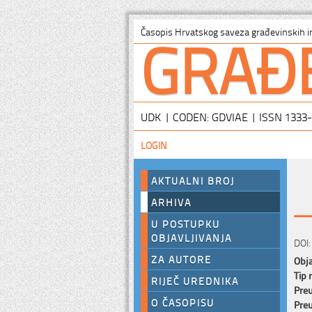
GRAĐ
Časopis Hrvatskog saveza građevinskih i
UDK | CODEN: GDVIAE | ISSN 1333
LOGIN
AKTUALNI BROJ
ARHIVA
U POSTUPKU
OBJAVLJIVANJA
DOI:
ZA AUTORE
Obja
Tip 
RIJEČ UREDNIKA
Preu
O ČASOPISU
Preu