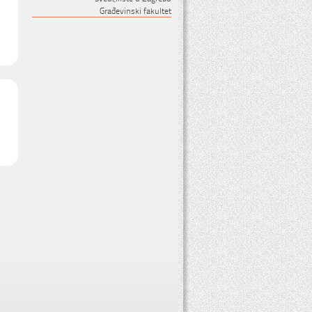
Građevinski fakultet