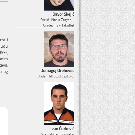
Davor Skejić
Sveučilište u Zagrebu,
Građevinski fakultet
rta i
budu
199x,
čanim
tava,
Domagoj Orehovec
ženog
Under Hill Studio j.d.o.o.
Ivan Ćurković
Sveučilište u Zagrebu