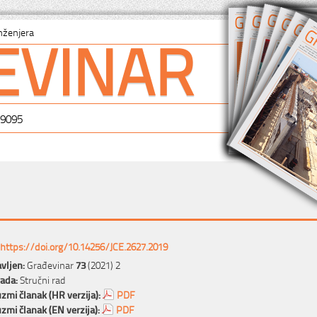
EVINAR
nženjera
-9095
https://doi.org/10.14256/JCE.2627.2019
vljen:
Građevinar
73
(2021) 2
rada:
Stručni rad
zmi članak (HR verzija):
PDF
zmi članak (EN verzija):
PDF