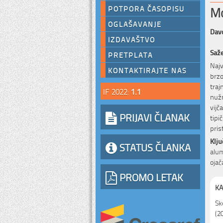
Mo
POTPORA ČASOPISU
OGLAŠAVANJE
Davo
IZDAVAŠTVO
Saž
PRETPLATA
Najv
KONTAKTIRAJTE NAS
brz
traj
IF 2022:
1.1
nužn
vijč
PRIJAVI ČLANAK
tipi
pris
Klju
STATUS ČLANKA
alum
oja
PROMO LETAK
KA
Sk
(2