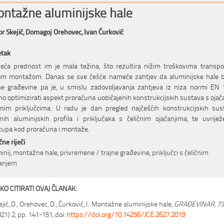
ntažne aluminijske hale
r Skejić,
Domagoj Orehovec,
Ivan Ćurković
etak
eća prednost im je mala težina, što rezultira nižim troškovima transpo
om montažom. Danas se sve češće nameće zahtjev da aluminijske hale 
ne građevine pa je, u smislu zadovoljavanja zahtjeva iz niza normi EN 
o optimizirati aspekt proračuna uobičajenih konstrukcijskih sustava s oja
anim priključcima. U radu je dan pregled najčešćih konstrukcijskih sus
čnih aluminijskih profila i priključaka s čeličnim ojačanjima, te uvrije
tupa kod proračuna i montaže.
čne riječi
inij, montažne hale, privremene / trajne građevine, priključci s čeličnim
čanjem
KO CITIRATI OVAJ ČLANAK:
ejić, D., Orehovec, D., Ćurković, I.: Montažne aluminijske hale,
GRAĐEVINAR, 73
021) 2, pp. 141-151, doi:
https://doi.org/10.14256/JCE.2627.2019