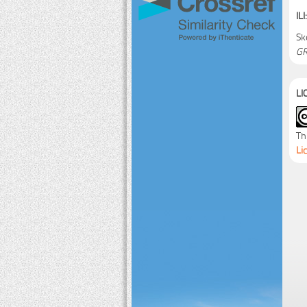
ILI:
Sk
GR
LI
Th
Li