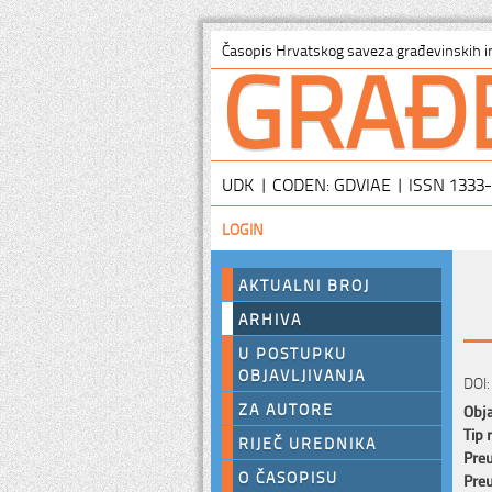
GRAĐ
Časopis Hrvatskog saveza građevinskih i
UDK | CODEN: GDVIAE | ISSN 1333
LOGIN
AKTUALNI BROJ
ARHIVA
U POSTUPKU
OBJAVLJIVANJA
DOI:
ZA AUTORE
Obja
Tip 
RIJEČ UREDNIKA
Preu
O ČASOPISU
Preu