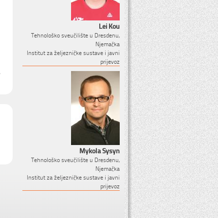
Lei Kou
Tehnološko sveučilište u Dresdenu,
Njemačka
Institut za željezničke sustave i javni
prijevoz
Mykola Sysyn
Tehnološko sveučilište u Dresdenu,
Njemačka
Institut za željezničke sustave i javni
prijevoz