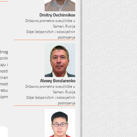
Dmitry Ovchinnikov
Državno prometno sveučilište u
Samari, Rusija
Odjel željezničkih i kolosiječnih
postrojenja
ktnog
aznih
aju i
osti
ziran
Alexey Bondarenko
snost
Državno prometno sveučilište u
trebu
Samari, Rusija
bijom
Odjel željezničkih i kolosiječnih
postrojenja