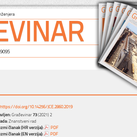
EVINAR
nženjera
-9095
https://doi.org/10.14256/JCE.2860.2019
vljen:
Građevinar
73
(2021) 2
rada:
Znanstveni rad
zmi članak (HR verzija):
PDF
zmi članak (EN verzija):
PDF