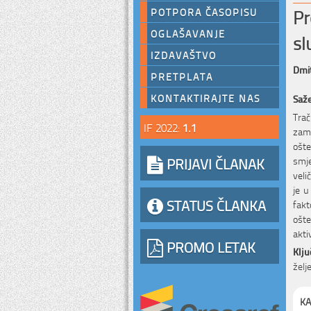
Pr
POTPORA ČASOPISU
OGLAŠAVANJE
sl
IZDAVAŠTVO
Dmit
PRETPLATA
KONTAKTIRAJTE NAS
Saž
Trač
IF 2022:
1.1
zamo
ošte
PRIJAVI ČLANAK
smj
veli
je u
STATUS ČLANKA
fakt
ošte
akti
PROMO LETAK
Klju
želj
KA