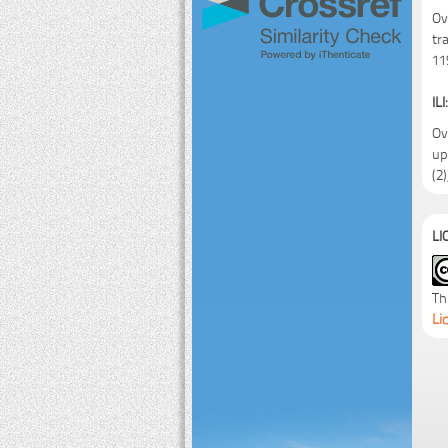
Ov
tr
11
ILI:
Ov
up
(2)
LI
Th
Li