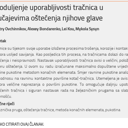
oduljenje uporabljivosti tračnica u
učajevima oštećenja njihove glave
ry Ovchinnikov,
Alexey Bondarenko,
Lei Kou,
Mykola Sysyn
etak
nice su tijekom svoje uporabe izložene procesima trošenja, korozije i konta
ra uslijed savijanja. Kao posljedica tih procesa, na tračnicama dolazi do r
ćenja i neispravnosti. Nastavak uporabljivosti tračnica ovisi o veličini, polož
eru oštećenja. U ovom su radu izračunane maksimalno dopuštene vrijedn
čine pukotine metodom konačnih elemenata. Smjer ravnine pukotine anali
 odnosu na ravninu kontaktne površine kotač-tračnica. Utemeljena je ovi
ora veličine naprezanja o površini pukotine. To omogućuje daljnju upo
ćenih tračnica i siguran nastavak rada na željezničkim prugama sa sla
vnošću.
čne riječi
eznička pruga, oštećenja tračnice, metoda konačnih elemenata, pukotina
KO CITIRATI OVAJ ČLANAK: