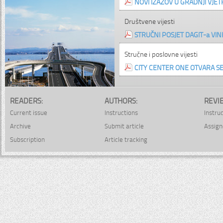
NOVI IZAZOV U GRADNJI VJE
Društvene vijesti
STRUČNI POSJET DAGIT-a VI
Stručne i poslovne vijesti
CITY CENTER ONE OTVARA SE
READERS:
AUTHORS:
REVI
Current issue
Instructions
Instru
Archive
Submit article
Assign
Subscription
Article tracking