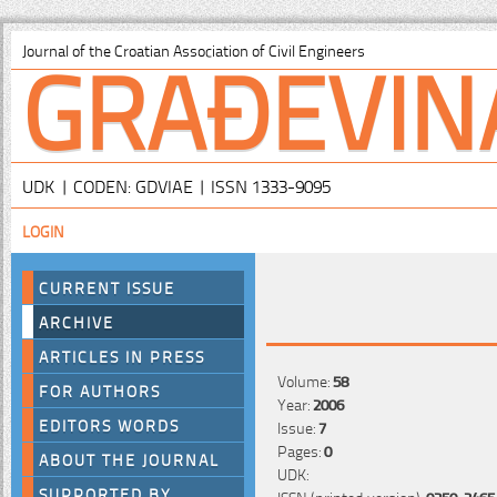
GRAĐEVIN
Journal of the Croatian Association of Civil Engineers
UDK | CODEN: GDVIAE | ISSN 1333-9095
LOGIN
CURRENT ISSUE
ARCHIVE
ARTICLES IN PRESS
Volume:
58
FOR AUTHORS
Year:
2006
EDITORS WORDS
Issue:
7
Pages:
0
ABOUT THE JOURNAL
UDK:
SUPPORTED BY
ISSN (printed version):
0350-2465