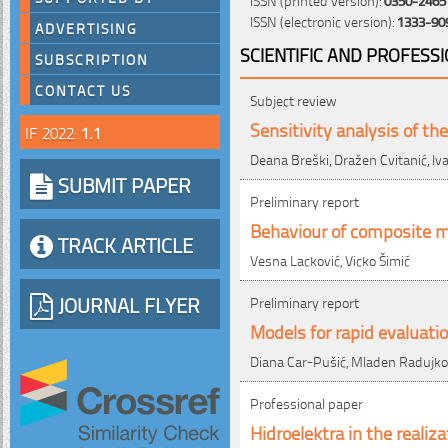
ISSN (electronic version):
1333-90
ADVERTISING
SCIENTIFIC AND PROFESS
SUBSCRIPTION
CONTACT US
Subject review
Sensitivity analysis of 
IF 2022:
1.1
Deana Breški, Dražen Cvitanić, Iv
SUBMIT PAPER
Preliminary report
Behaviour of composite m
TRACK ARTICLE
Vesna Lacković, Vicko Šimić
JOURNAL FLYER
Preliminary report
Models for rapid evaluati
Diana Car-Pušić, Mladen Radujko
Professional paper
Hidroelektra in the realiz