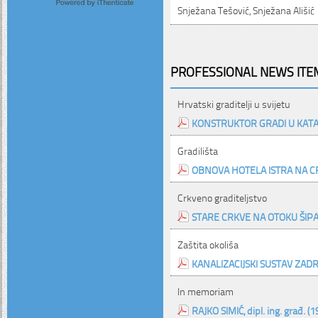
Snježana Tešović, Snježana Ališić
PROFESSIONAL NEWS ITEM
Hrvatski graditelji u svijetu
KONSTRUKTOR GRADI U KAT
Gradilišta
OBNOVA HOTELA ISTRA NA 
Crkveno graditeljstvo
STARE CRKVE NA OTOKU ŠIP
Zaštita okoliša
KANALIZACIJSKI SUSTAV ZAD
In memoriam
RAJKO SIMIĆ, dipl. ing. građ. (1