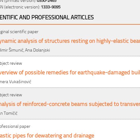
SN (electronic version):
1333-9095
IENTIFIC AND PROFESSIONAL ARTICLES
iginal scientific paper
namic analysis of structures resting on highly-elastic bea
limir Šimunić, Ana Dolanjski
bject review
verview of possible remedies for earthquake-damaged bui
nera Vukašinović
bject review
alysis of reinforced-concrete beams subjected to transver
an Tomičić
ofessional paper
astic pipes for dewatering and drainage