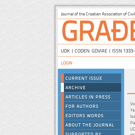
GRAĐ
Journal of the Croatian Association of Civ
UDK | CODEN: GDVIAE | ISSN 1333
LOGIN
CURRENT ISSUE
ARCHIVE
ARTICLES IN PRESS
Vo
FOR AUTHORS
Ye
EDITORS WORDS
Is
Pa
ABOUT THE JOURNAL
UD
SUPPORTED BY
IS