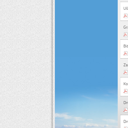
Uš
Gr
Bi
Za
Ko
Dr
Dr