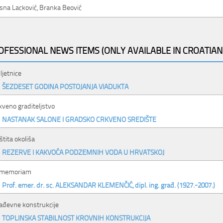
sna Lacković, Branka Beović
OFESSIONAL NEWS ITEMS (ONLY AVAILABLE IN CROATIAN
ljetnice
ŠEZDESET GODINA POSTOJANJA VIADUKTA
kveno graditeljstvo
NASTANAK SALONE I GRADSKO CRKVENO SREDIŠTE
štita okoliša
REZERVE I KAKVOĆA PODZEMNIH VODA U HRVATSKOJ
 memoriam
Prof. emer. dr. sc. ALEKSANDAR KLEMENČIĆ, dipl. ing. građ. (1927.-2007.)
ađevne konstrukcije
TOPLINSKA STABILNOST KROVNIH KONSTRUKCIJA