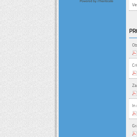
Ve
PR
Ob
Cr
Za
In
Gr