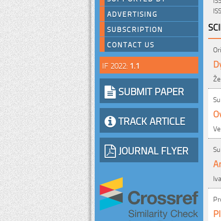
IS
ADVERTISING
SC
SUBSCRIPTION
CONTACT US
Or
Dy
IF 2022:
1.1
Že
SUBMIT PAPER
Su
O
TRACK ARTICLE
Ve
JOURNAL FLYER
Su
An
Iv
Pr
Pl