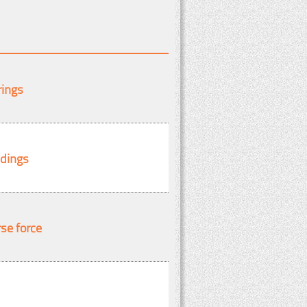
rings
ldings
se force