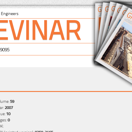
EVINAR
il Engineers
-9095
lume:
59
ar:
2007
sue:
10
ges:
0
K:
SN (printed version):
0350-2465