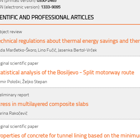
SN (electronic version):
1333-9095
IENTIFIC AND PROFESSIONAL ARTICLES
bject review
chnical regulations about thermal energy savings and ther
da Marđetko-Škoro, Lino Fučić, Jasenka Bertol-Vrček
iginal scientific paper
atistical analysis of the Bosiljevo - Split motorway route
mir Pološki, Željko Stepan
eliminary report
ress in multilayered composite slabs
rina Rakočević
iginal scientific paper
operties of concrete for tunnel lining based on the minimu