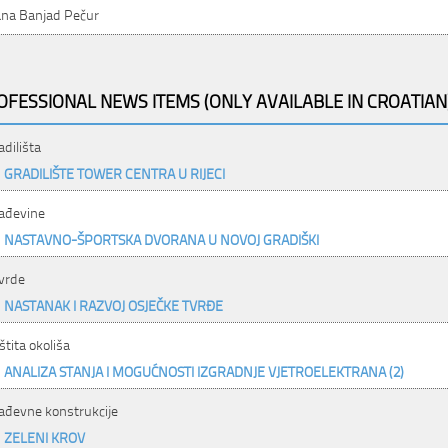
ana Banjad Pečur
OFESSIONAL NEWS ITEMS (ONLY AVAILABLE IN CROATIAN
adilišta
GRADILIŠTE TOWER CENTRA U RIJECI
ađevine
NASTAVNO-ŠPORTSKA DVORANA U NOVOJ GRADIŠKI
vrde
NASTANAK I RAZVOJ OSJEČKE TVRĐE
štita okoliša
ANALIZA STANJA I MOGUĆNOSTI IZGRADNJE VJETROELEKTRANA (2)
ađevne konstrukcije
ZELENI KROV