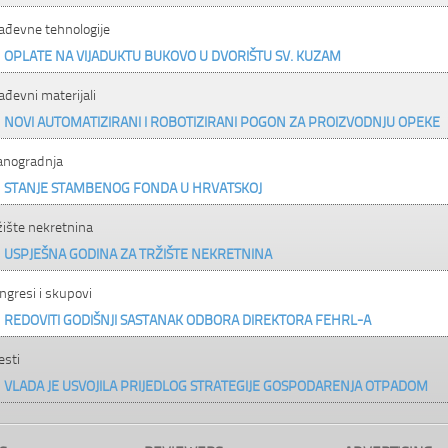
ađevne tehnologije
OPLATE NA VIJADUKTU BUKOVO U DVORIŠTU SV. KUZAM
ađevni materijali
NOVI AUTOMATIZIRANI I ROBOTIZIRANI POGON ZA PROIZVODNJU OPEKE
anogradnja
STANJE STAMBENOG FONDA U HRVATSKOJ
žište nekretnina
USPJEŠNA GODINA ZA TRŽIŠTE NEKRETNINA
ngresi i skupovi
REDOVITI GODIŠNJI SASTANAK ODBORA DIREKTORA FEHRL-A
esti
VLADA JE USVOJILA PRIJEDLOG STRATEGIJE GOSPODARENJA OTPADOM