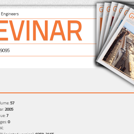
EVINAR
il Engineers
-9095
lume:
57
ar:
2005
sue:
7
ges:
0
K:
SN (printed version):
0350-2465