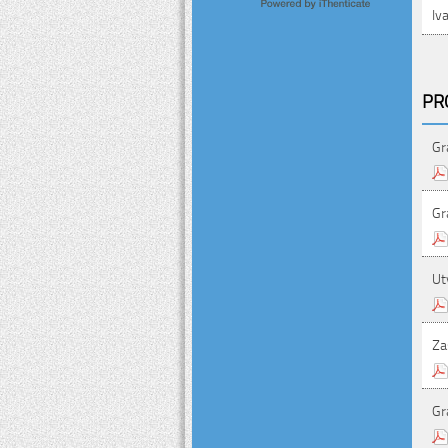
Iv
PR
Gr
Gr
Ut
Za
Gr