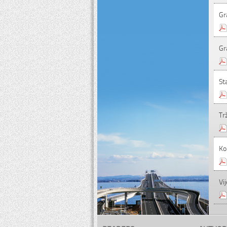
Gr
Gr
St
Tr
Ko
Vij