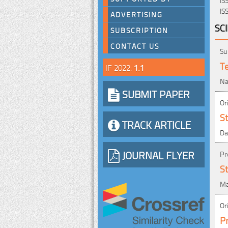
IS
ADVERTISING
SC
SUBSCRIPTION
CONTACT US
Su
Te
IF 2022:
1.1
Na
SUBMIT PAPER
Or
St
TRACK ARTICLE
Da
JOURNAL FLYER
Pr
St
Ma
Or
Pr