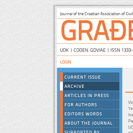
GRAĐ
Journal of the Croatian Association of Civ
UDK | CODEN: GDVIAE | ISSN 1333
LOGIN
CURRENT ISSUE
ARCHIVE
ARTICLES IN PRESS
Vo
FOR AUTHORS
Ye
EDITORS WORDS
Is
Pa
ABOUT THE JOURNAL
UD
SUPPORTED BY
IS