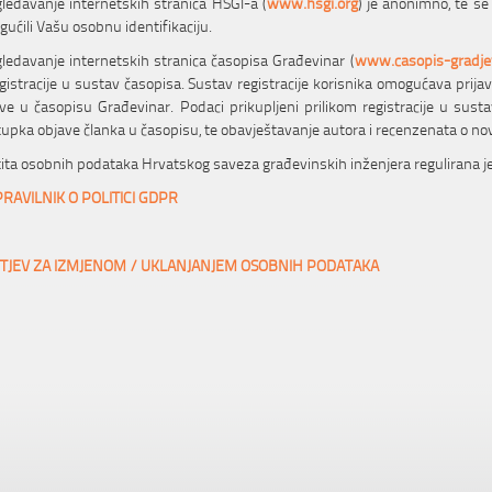
ledavanje internetskih stranica HSGI-a (
www.hsgi.org
) je anonimno, te se
ućili Vašu osobnu identifikaciju.
ledavanje internetskih stranica časopisa Građevinar (
www.casopis-gradjev
registracije u sustav časopisa. Sustav registracije korisnika omogućava prija
ve u časopisu Građevinar. Podaci prikupljeni prilikom registracije u sust
upka objave članka u časopisu, te obavještavanje autora i recenzenata o n
ita osobnih podataka Hrvatskog saveza građevinskih inženjera regulirana je
PRAVILNIK O POLITICI GDPR
TJEV ZA IZMJENOM / UKLANJANJEM OSOBNIH PODATAKA