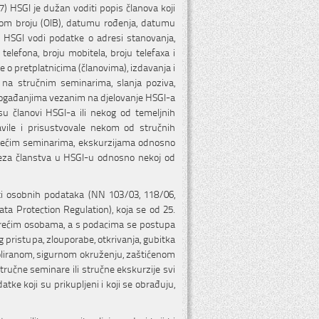
 HSGI je dužan voditi popis članova koji
om broju (OIB), datumu rođenja, datumu
a HSGI vodi podatke o adresi stanovanja,
lefona, broju mobitela, broju telefaxa i
e o pretplatnicima (članovima), izdavanja i
 na stručnim seminarima, slanja poziva,
događanjima vezanim na djelovanje HSGI-a
u članovi HSGI-a ili nekog od temeljnih
avile i prisustvovale nekom od stručnih
lazećim seminarima, ekskurzijama odnosno
veza članstva u HSGI-u odnosno nekoj od
ti osobnih podataka (NN 103/03, 118/06,
ta Protection Regulation), koja se od 25.
ni trećim osobama, a s podacima se postupa
 pristupa, zlouporabe, otkrivanja, gubitka
roliranom, sigurnom okruženju, zaštićenom
ručne seminare ili stručne ekskurzije svi
ke koji su prikupljeni i koji se obrađuju,