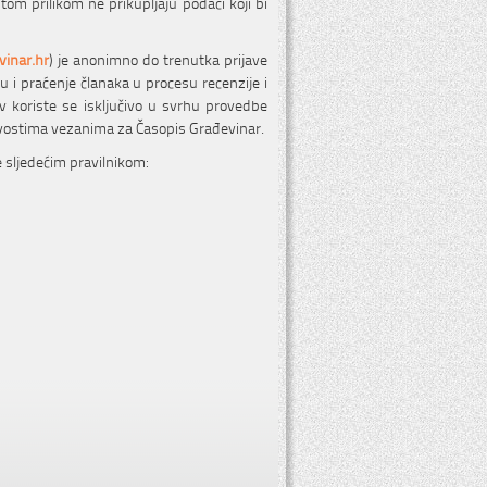
 tom prilikom ne prikupljaju podaci koji bi
inar.hr
) je anonimno do trenutka prijave
vu i praćenje članaka u procesu recenzije i
av koriste se isključivo u svrhu provedbe
ovostima vezanima za Časopis Građevinar.
 sljedećim pravilnikom: