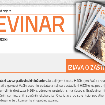
EVINAR
nženjera
-9095
IZJAVA O ZAŠT
tski savez građevinskih inženjera
(u daljnjem tekstu HSGI) cijeni Vaše pravo
ati sigurnost Vaših osobnih podataka koji su dostavljeni HSGI-u na popunjen
emeljnih društava HSGI-a, odnosno pretplatnici na časopis Građevinar il
čnih seminara ili stručnih ekskurzija. Ova izjava opisuje koje podatke
đujemo, te u koje svrhe ih upotrebljavamo.