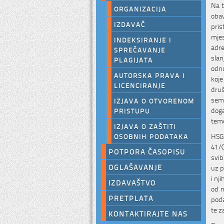
Na t
ORGANIZACIJA
obav
IZDAVAČ
pris
mjes
INDEKSIRANJE I
adre
SPREČAVANJE
slan
PLAGIJATA
odno
AUTORSKA PRAVA I
koje
LICENCIRANJE
druš
semi
IZJAVA O OTVORENOM
doga
PRISTUPU
teme
IZJAVA O ZAŠTITI
HSGI
OSOBNIH PODATAKA
41/0
POTPORA ČASOPISU
svib
OGLAŠAVANJE
uz p
i nj
IZDAVAŠTVO
od n
PRETPLATA
poda
te z
KONTAKTIRAJTE NAS