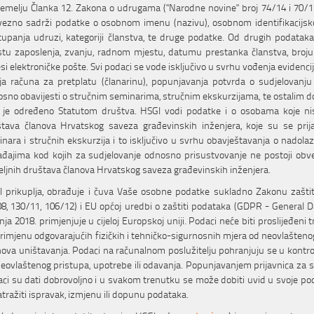
emelju Članka 12. Zakona o udrugama ("Narodne novine" broj 74/14 i 70/17)
ezno sadrži podatke o osobnom imenu (nazivu), osobnom identifikacijsk
tupanja udruzi, kategoriji članstva, te druge podatke. Od drugih podatak
tu zaposlenja, zvanju, radnom mjestu, datumu prestanka članstva, broju te
si elektroničke pošte. Svi podaci se vode isključivo u svrhu vođenja evidencij
ja računa za pretplatu (članarinu), popunjavanja potvrda o sudjelovanju
sno obavijesti o stručnim seminarima, stručnim ekskurzijama, te ostalim 
 je određeno Statutom društva. HSGI vodi podatke i o osobama koje nis
tava članova Hrvatskog saveza građevinskih inženjera, koje su se prij
nara i stručnih ekskurzija i to isključivo u svrhu obavještavanja o nado
đajima kod kojih za sudjelovanje odnosno prisustvovanje ne postoji ob
ljnih društava članova Hrvatskog saveza građevinskih inženjera.
 prikuplja, obrađuje i čuva Vaše osobne podatke sukladno Zakonu zašti
8, 130/11, 106/12) i EU općoj uredbi o zaštiti podataka (GDPR - General Da
nja 2018. primjenjuje u cijeloj Europskoj uniji. Podaci neće biti proslijeđe
rimjenu odgovarajućih fizičkih i tehničko-sigurnosnih mjera od neovlaštenog
ihova uništavanja. Podaci na računalnom poslužitelju pohranjuju se u kont
eovlaštenog pristupa, upotrebe ili odavanja. Popunjavanjem prijavnica za st
ci su dati dobrovoljno i u svakom trenutku se može dobiti uvid u svoje podat
atražiti ispravak, izmjenu ili dopunu podataka.