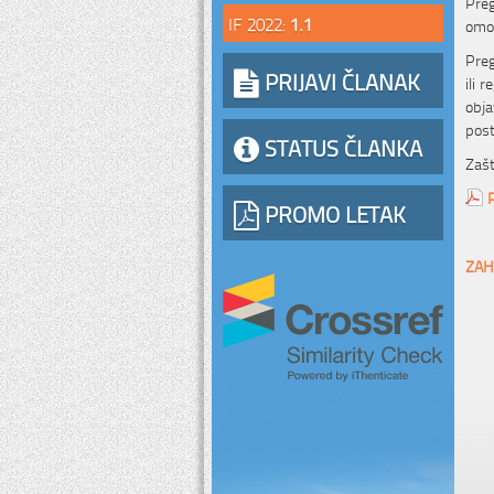
Preg
IF 2022:
1.1
omog
Preg
PRIJAVI ČLANAK
ili 
obja
post
STATUS ČLANKA
Zašt
PROMO LETAK
ZAH