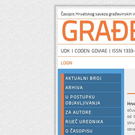
GRAĐ
Časopis Hrvatskog saveza građevinskih i
UDK | CODEN: GDVIAE | ISSN 1333
LOGIN
AKTUALNI BROJ
ARHIVA
U POSTUPKU
OBJAVLJIVANJA
Hrva
očuv
ZA AUTORE
od t
RIJEČ UREDNIKA
stru
obra
O ČASOPISU